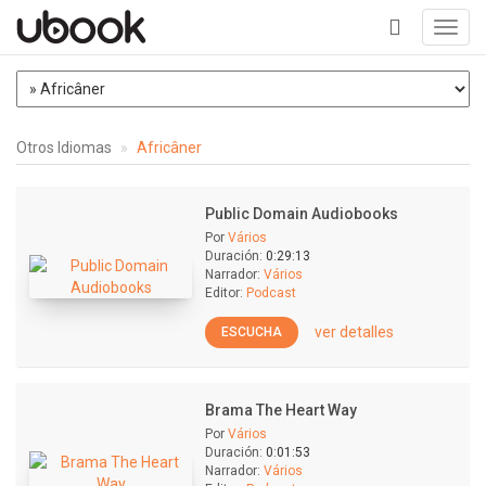
Toggl
navig
+
Otros Idiomas
Africâner
Public Domain Audiobooks
Por
Vários
Duración:
0:29:13
Narrador:
Vários
Editor:
Podcast
ver detalles
ESCUCHA
Brama The Heart Way
Por
Vários
Duración:
0:01:53
Narrador:
Vários