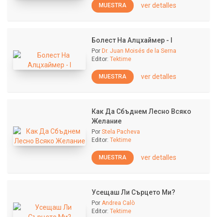
ver detalles
MUESTRA
Болест На Алцхаймер - I
Por
Dr. Juan Moisés de la Serna
Editor:
Tektime
ver detalles
MUESTRA
Как Да Сбъднем Лесно Всяко
Желание
Por
Stela Pacheva
Editor:
Tektime
ver detalles
MUESTRA
Усещаш Ли Сърцето Ми?
Por
Andrea Calò
Editor:
Tektime