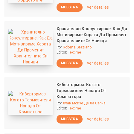
ver detalles
MUESTRA
Хранително Консултиране. Как Да
Мотивираме Хората Да Променят
Хранителните Си Навици
Por
Roberta Graziano
Editor:
Tektime
ver detalles
MUESTRA
Кибертормоз: Когато
Тормозителя Напада От
Компютъра
Por
Хуан Мойзе Де Ла Серна
Editor:
Tektime
ver detalles
MUESTRA