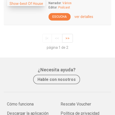
Narrador:
Vários
Editor:
Podcast
ver detalles
ESCUCHA
|<
<<
>>
página 1 de 2
¿Necesita ayuda?
Hable con nosotros
Cómo funciona
Rescate Voucher
Descargar la aplicación
Política de privacidad