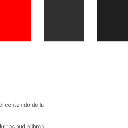
Whatsapp
Facebook
Twitter
E-mail
el contenido de la
luidos audiolibros,