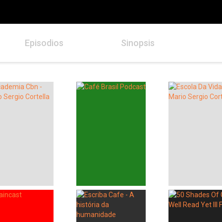
Episodios
Sinopsis