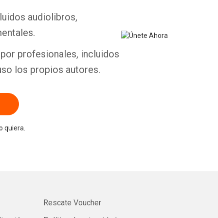
luidos audiolibros,
Whatsapp
Facebook
Twitter
E-mail
entales.
por profesionales, incluidos
uso los propios autores.
 quiera.
Rescate Voucher