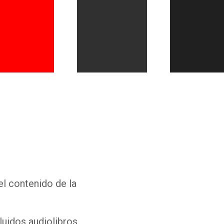
Whatsapp
Facebook
Twitter
E-mail
el contenido de la
luidos audiolibros,