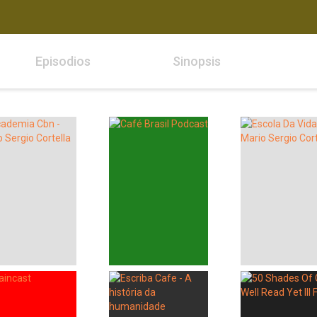
Episodios
Sinopsis