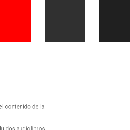
Whatsapp
Facebook
Twitter
E-mail
el contenido de la
luidos audiolibros,