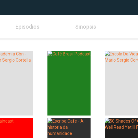
Episodios
Sinopsis