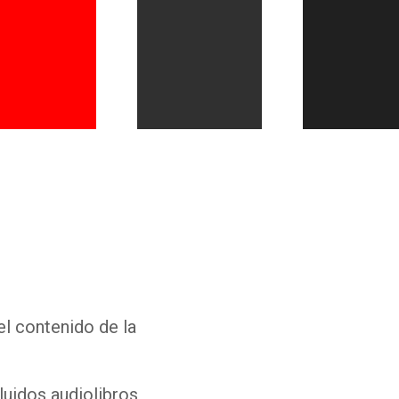
Whatsapp
Facebook
Twitter
E-mail
el contenido de la
luidos audiolibros,