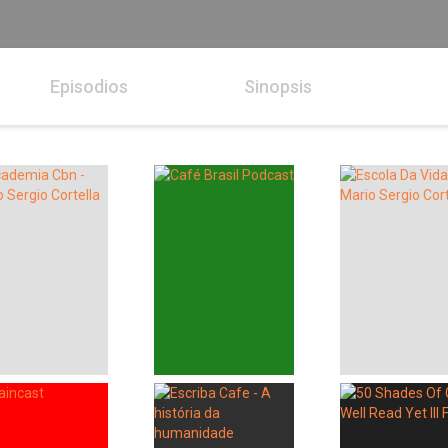
Episodios
Sinopsis