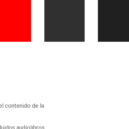
Whatsapp
Facebook
Twitter
E-mail
el contenido de la
luidos audiolibros,