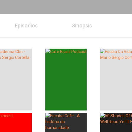
Episodios
Sinopsis