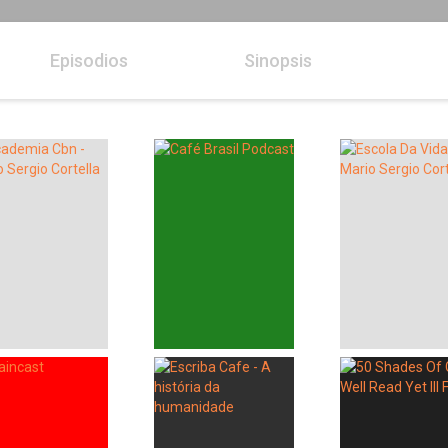
Episodios
Sinopsis