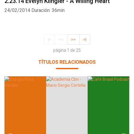
2.23.14 Evelyn Klingler - A Willing Heart
24/02/2014
Duración: 36min
|<
<<
>>
>|
página 1 de 25
TÍTULOS RELACIONADOS