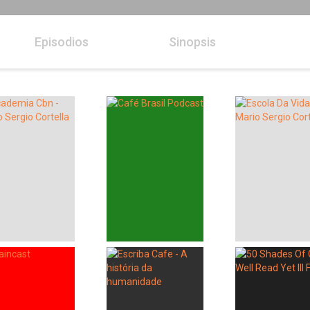
Episodios
Sinopsis