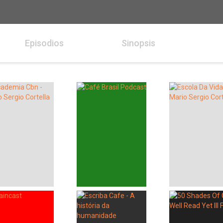
Episodios
Sinopsis