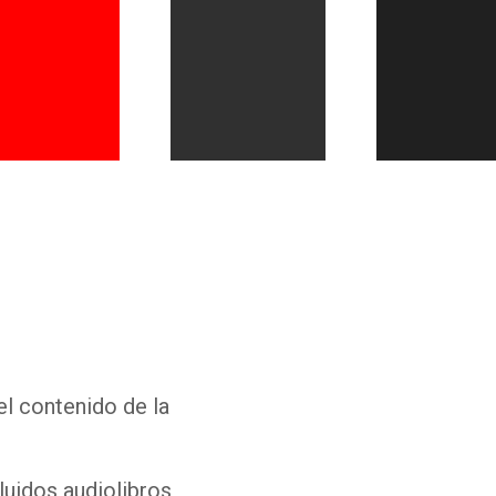
Whatsapp
Facebook
Twitter
E-mail
el contenido de la
luidos audiolibros,