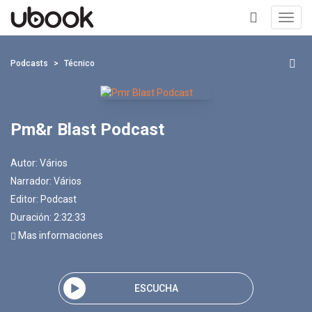
Toggl
navig
+
Podcasts
Técnico
Pm&r Blast Podcast
Autor:
Vários
Narrador:
Vários
Editor:
Podcast
Duración: 2:32:33
Mas informaciones
ESCUCHA