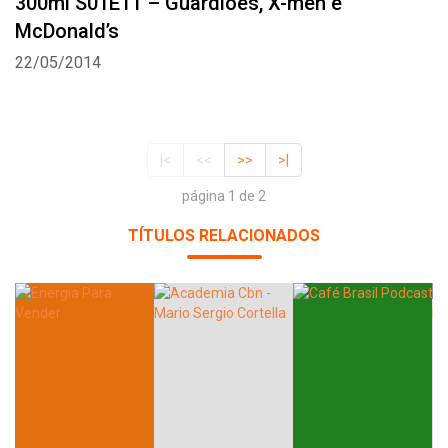
300ml S01E11 – Guardiões, X-men e
McDonald’s
22/05/2014
|<
<<
>>
>|
página 1 de 2
TÍTULOS RELACIONADOS