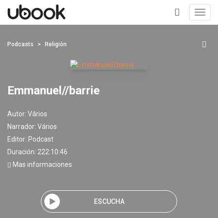
Toggl
navig
+
Podcasts
Religión
Emmanuel//barrie
Autor:
Vários
Narrador:
Vários
Editor:
Podcast
Duración: 222:10:46
Mas informaciones
ESCUCHA