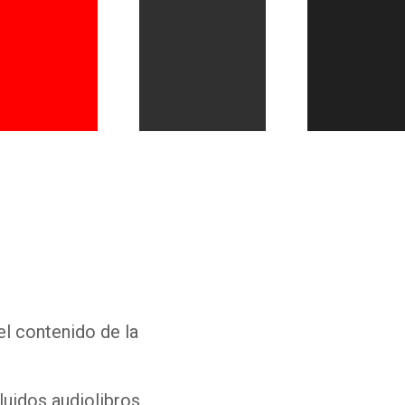
Whatsapp
Facebook
Twitter
E-mail
el contenido de la
luidos audiolibros,