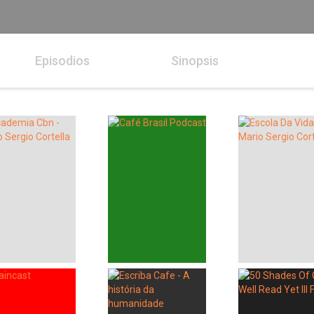
Episodios
Sinopsis