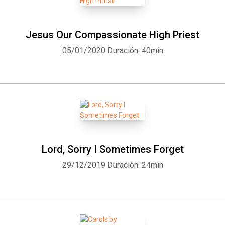
Jesus Our Compassionate High Priest
Whatsapp
Facebook
Twitter
E-mail
05/01/2020
Duración: 40min
Lord, Sorry I Sometimes Forget
29/12/2019
Duración: 24min