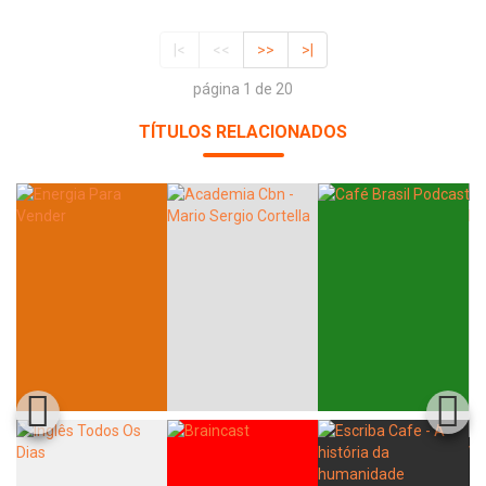
|<
<<
>>
>|
página 1 de 20
TÍTULOS RELACIONADOS