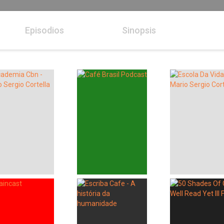
Episodios
Sinopsis