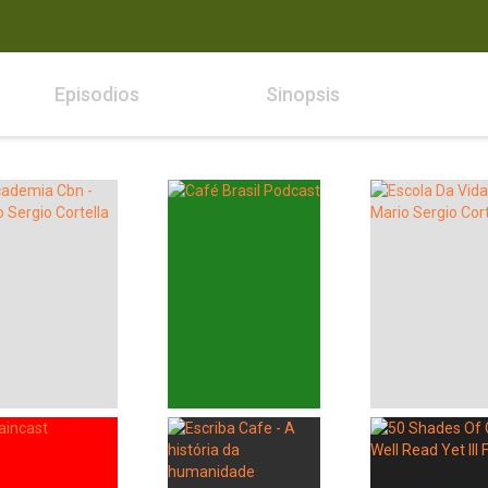
Episodios
Sinopsis