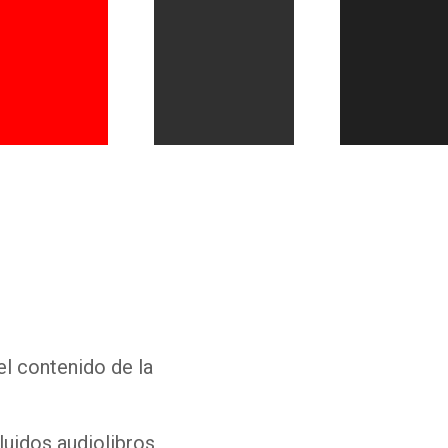
Whatsapp
Facebook
Twitter
E-mail
el contenido de la
luidos audiolibros,