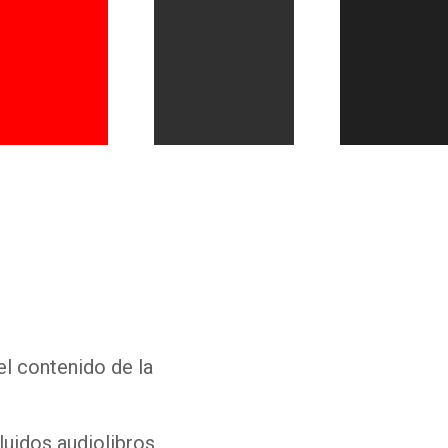
Whatsapp
Facebook
Twitter
E-mail
el contenido de la
luidos audiolibros,