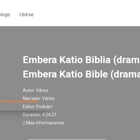
álogo
Unirse
Embera Katio Biblia (dram
Embera Katio Bible (drama
Autor:
Vários
Narrador:
Vários
Editor:
Podcast
Duración: 4:24:21
Mas informaciones