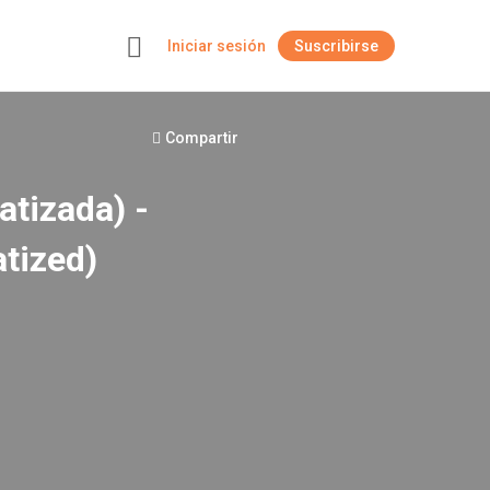
Iniciar sesión
Suscribirse
+
Compartir
atizada) -
tized)