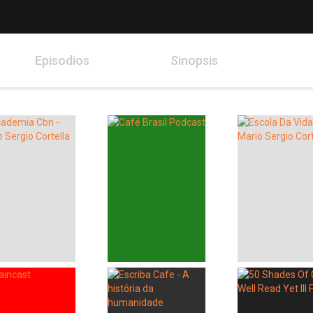
Episodios
Sinopsis