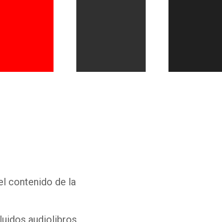
Whatsapp
Facebook
Twitter
E-mail
el contenido de la
luidos audiolibros,