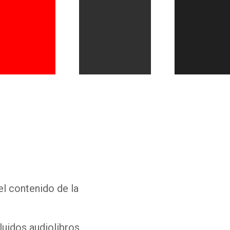
Whatsapp
Facebook
Twitter
E-mail
el contenido de la
luidos audiolibros,