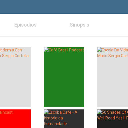
Episodios
Sinopsis