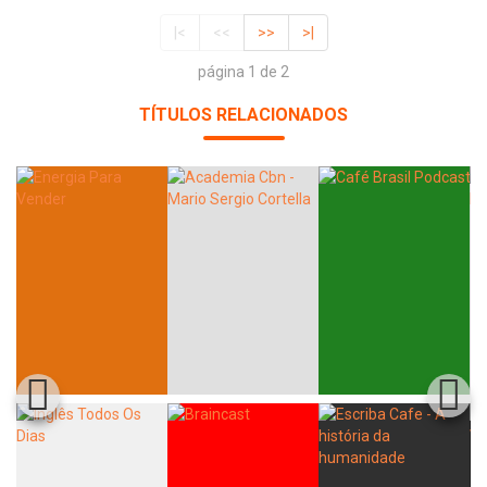
|<
<<
>>
>|
página 1 de 2
TÍTULOS RELACIONADOS