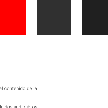
Whatsapp
Facebook
Twitter
E-mail
el contenido de la
luidos audiolibros,