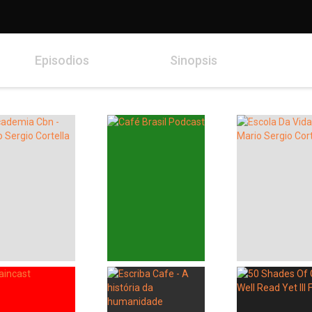
Episodios
Sinopsis