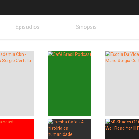
Episodios
Sinopsis