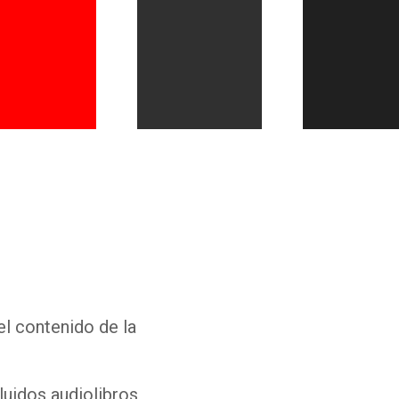
Whatsapp
Facebook
Twitter
E-mail
el contenido de la
luidos audiolibros,