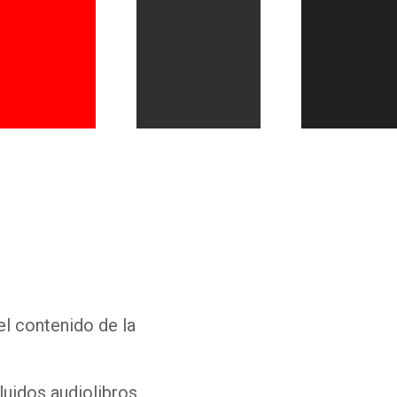
Whatsapp
Facebook
Twitter
E-mail
el contenido de la
luidos audiolibros,