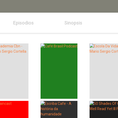
Episodios
Sinopsis