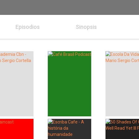
Episodios
Sinopsis