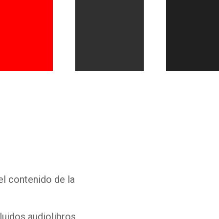
Whatsapp
Facebook
Twitter
E-mail
el contenido de la
luidos audiolibros,