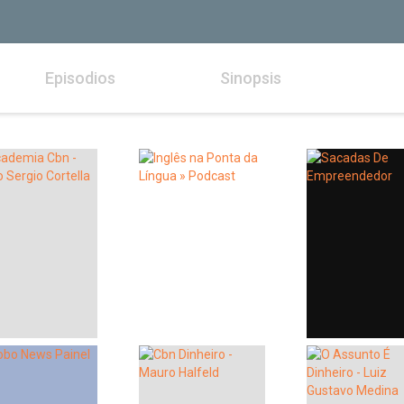
Episodios
Sinopsis