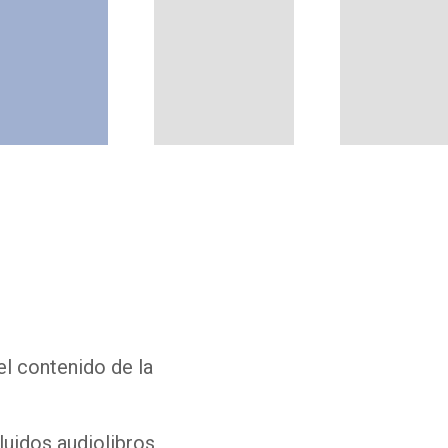
Whatsapp
Facebook
Twitter
E-mail
el contenido de la
luidos audiolibros,