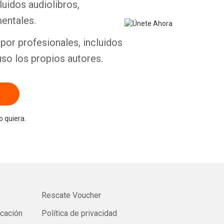
luidos audiolibros,
Whatsapp
Facebook
Twitter
E-mail
entales.
por profesionales, incluidos
uso los propios autores.
 quiera.
Rescate Voucher
icación
Política de privacidad