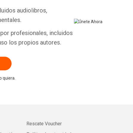
luidos audiolibros,
Whatsapp
Facebook
Twitter
E-mail
entales.
por profesionales, incluidos
uso los propios autores.
 quiera.
Rescate Voucher