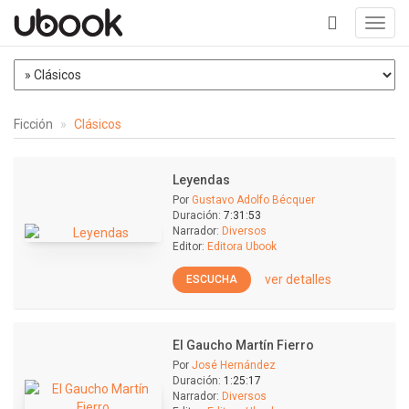
Toggl
navig
+
Ficción
Clásicos
Leyendas
Por
Gustavo Adolfo Bécquer
Duración:
7:31:53
Narrador:
Diversos
Editor:
Editora Ubook
ver detalles
ESCUCHA
El Gaucho Martín Fierro
Por
José Hernández
Duración:
1:25:17
Narrador:
Diversos