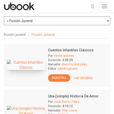
Toggl
navig
+
Ficción juvenil
Ficción Juvenil
Cuentos Infantiles Clásicos
Por
Varios autores
Duración:
2:30:29
Narrador:
Menchu González
Editor:
SAGA Egmont
ver detalles
MUESTRA
Una (simple) Historia De Amor
Por
Jordi Sierra i Fabra
Duración:
4:10:12
Narrador:
Pilar Corral