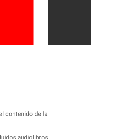
Whatsapp
Facebook
Twitter
E-mail
el contenido de la
luidos audiolibros,