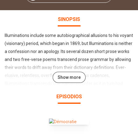
SINOPSIS
Illuminations include some autobiographical allusions to his voyant
(visionary) period, which began in 1869; but Illuminations is neither
a confession nor an apology. Its several dozen short prose works
and two free-verse poems transcend prose grammar by allowing
their words to drift away from their dictionary definitions. Ever-
elusive, relentless, overflowing with sinuous cadences,
Show more
Illuminations transcends Une Saison en Enfer as it in turn had
transcended Rimbauds early verses. Some scholars even propose
EPISODIOS
that some of the Illuminations may have been written after Une
Saison, which supposedly marked his farewell to literature. (From
Wikipedia)