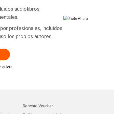
luidos audiolibros,
Whatsapp
Facebook
Twitter
E-mail
entales.
por profesionales, incluidos
uso los propios autores.
 quiera.
Rescate Voucher