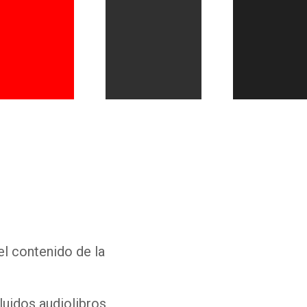
Whatsapp
Facebook
Twitter
E-mail
el contenido de la
luidos audiolibros,