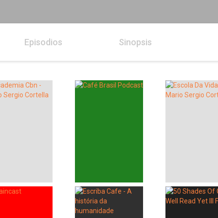
Episodios
Sinopsis