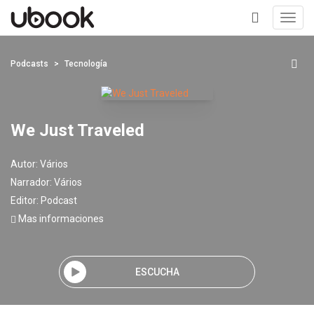
Toggl
navig
+
Podcasts
Tecnología
We Just Traveled
Autor:
Vários
Narrador:
Vários
Editor:
Podcast
Mas informaciones
ESCUCHA