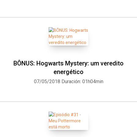
BÔNUS: Hogwarts Mystery: um veredito
Whatsapp
Facebook
Twitter
E-mail
energético
07/05/2018
Duración: 01h04min