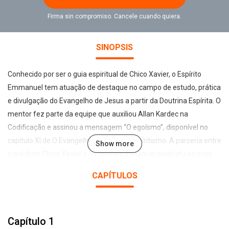
Firma sin compromiso. Cancele cuando quiera.
SINOPSIS
Conhecido por ser o guia espiritual de Chico Xavier, o Espírito
Emmanuel tem atuação de destaque no campo de estudo, prática
e divulgação do Evangelho de Jesus a partir da Doutrina Espírita. O
mentor fez parte da equipe que auxiliou Allan Kardec na
Codificação e assinou a mensagem “O egoísmo”, disponível no
capítulo XI de O Evangelho Segundo o Espiritismo. A parceria entre
Show more
o médium Chico Xavier e o Espírito Emmanuel produziu os mais
belos livros, sobre os mais diversos temas. Nesta obra, chamada
CAPÍTULOS
Emmanuel, agora em formato de audiolivro, são tratados
assuntos de máxima relevância para o conhecimento humano.
Nela, um mundo repleto de sabedoria é revelado à luz do
Capítulo 1
espiritismo. Princípios científicos, dissertações sobre o livre-