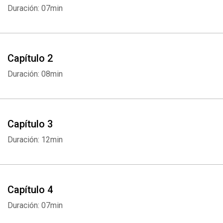
arbítrio, determinismo e pluralidade dos mundos habitados são
Duración: 07min
analisados de maneira instigante e atual.
Capítulo 2
Duración: 08min
Capítulo 3
Duración: 12min
Capítulo 4
Duración: 07min