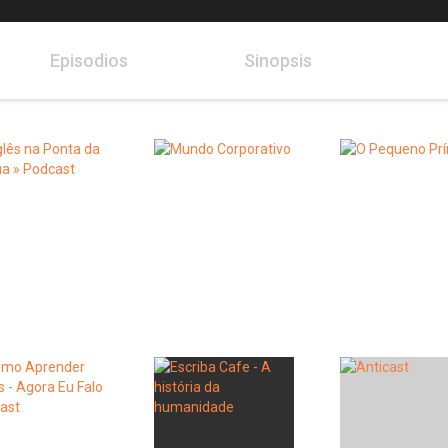
Episodios
Sinopsis