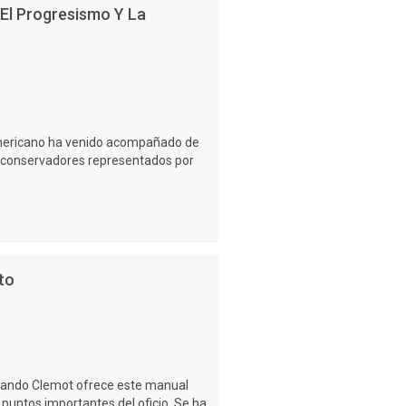
 El Progresismo Y La
americano ha venido acompañado de
s conservadores representados por
to
nando Clemot ofrece este manual
s puntos importantes del oficio. Se ha