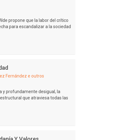
de propone que la labor del crítico
vecha para escandalizar a la sociedad
ldad
ez Fernández e outros
a y profundamente desigual, la
structural que atraviesa todas las
danía Y Valores