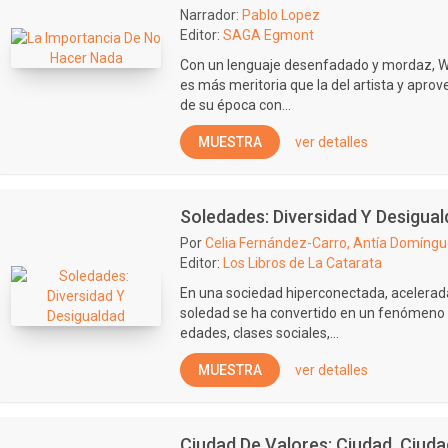
Narrador:
Pablo Lopez
Editor:
SAGA Egmont
Con un lenguaje desenfadado y mordaz, Wil
es más meritoria que la del artista y apro
de su época con...
MUESTRA
ver detalles
Soledades: Diversidad Y Desigua
Por
Celia Fernández-Carro, Antía Domíngu
Editor:
Los Libros de La Catarata
En una sociedad hiperconectada, acelerad
soledad se ha convertido en un fenómeno e
edades, clases sociales,...
MUESTRA
ver detalles
Ciudad De Valores: Ciudad, Ciuda