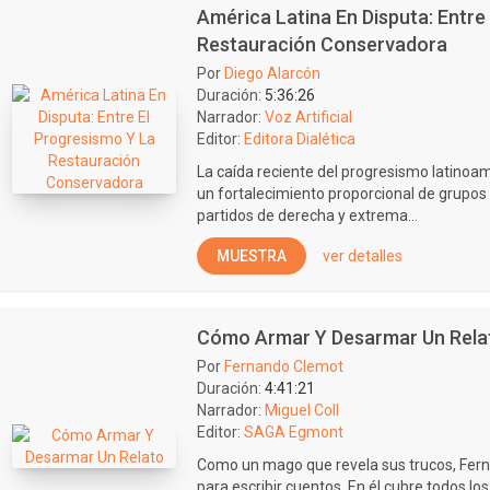
América Latina En Disputa: Entre
Restauración Conservadora
Por
Diego Alarcón
Duración:
5:36:26
Narrador:
Voz Artificial
Editor:
Editora Dialética
La caída reciente del progresismo latino
un fortalecimiento proporcional de grupo
partidos de derecha y extrema...
MUESTRA
ver detalles
Cómo Armar Y Desarmar Un Rela
Por
Fernando Clemot
Duración:
4:41:21
Narrador:
Miguel Coll
Editor:
SAGA Egmont
Como un mago que revela sus trucos, Fer
para escribir cuentos. En él cubre todos lo