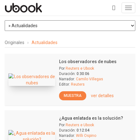
Toggl
navig
+
Originales
Actualidades
Los observadores de nubes
Por
Reuters e Ubook
Duración:
0:30:06
Narrador:
Camilo Villegas
Editor:
Reuters
ver detalles
MUESTRA
¿Agua enlatada es la solución?
Por
Reuters e Ubook
Duración:
0:12:04
Narrador:
Willi Ospino