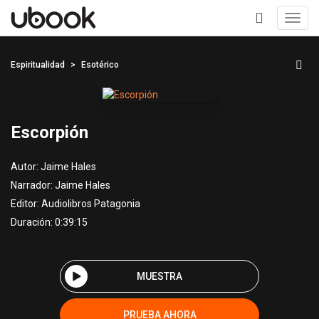
Toggl
navig
+
Espiritualidad
Esotérico
Escorpión
Autor:
Jaime Hales
Narrador:
Jaime Hales
Editor:
Audiolibros Patagonia
Duración: 0:39:15
MUESTRA
PRUEBA AHORA