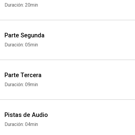
sol transcurre por Escorpión. La música fue compuesta
Duración: 20min
especialmente para Escorpión por Claudio Guzmán. De ella emana
una creación armónica y dinámica que incitará a los nativos de
Escorpión a concentrarse en lo más íntimo de su ser.
Parte Segunda
Duración: 05min
Parte Tercera
Duración: 09min
Pistas de Audio
Duración: 04min