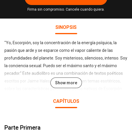
Firma sin compromiso. Cancele cuando quiera.
SINOPSIS
"Yo, Escorpión, soy la concentración de la energía psíquica, la
pasión que arde y se esparce como el vapor caliente de las
profundidades del planete. Soy misterioso, silencioso, intenso. Soy
la conciencia sexual. Puedo ser el máximo santo y el máximo
pecador." Este audiolibro es una combinación de textos poéticos
escritos por Jaime Hales, poeta y experto en temas esotéricos,
Show more
sobre las características personales de los nativos de Escorpión.
En la primera parte el poeta habla al nativo del signo desde sus
CAPÍTULOS
características fundamentales, invitándolo a reconocerlas y
desarrollarlas. En la segunda parte se ofrecen ejercicios de
meditación para la Luna Nueva y la Luna Llena. Estas
Parte Primera
meditaciones se recomiendan para todas las personas cuando el