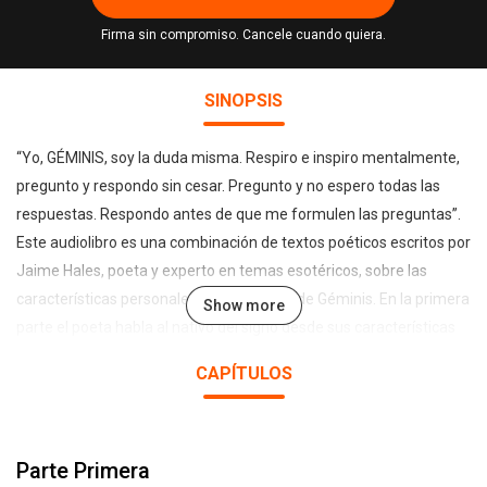
Firma sin compromiso. Cancele cuando quiera.
SINOPSIS
“Yo, GÉMINIS, soy la duda misma. Respiro e inspiro mentalmente,
pregunto y respondo sin cesar. Pregunto y no espero todas las
respuestas. Respondo antes de que me formulen las preguntas”.
Este audiolibro es una combinación de textos poéticos escritos por
Jaime Hales, poeta y experto en temas esotéricos, sobre las
características personales de los nativos de Géminis. En la primera
Show more
parte el poeta habla al nativo del signo desde sus características
fundamentales, invitándolo a reconocerlas y desarrollarlas. En la
CAPÍTULOS
segunda parte se ofrecen ejercicios de meditación para la Luna
Nueva y la Luna Llena. Estas meditaciones se recomiendan para
todas las personas cuando el sol transcurre por Géminis. La
Parte Primera
música fue compuesta especialmente para Géminis por Claudio