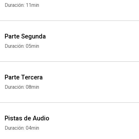
Guzmán. De ella emana una creación armónica y dinámica que
Duración: 11min
incitará a los nativos de Géminis a concentrarse en lo más íntimo
de su ser.
Parte Segunda
Duración: 05min
Parte Tercera
Duración: 08min
Pistas de Audio
Duración: 04min