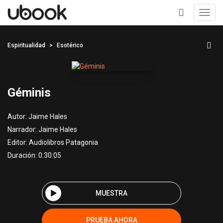
Toggl
navig
+
Espiritualidad
Esotérico
Géminis
Autor:
Jaime Hales
Narrador:
Jaime Hales
Editor:
Audiolibros Patagonia
Duración: 0:30:05
MUESTRA
PRUEBA AHORA