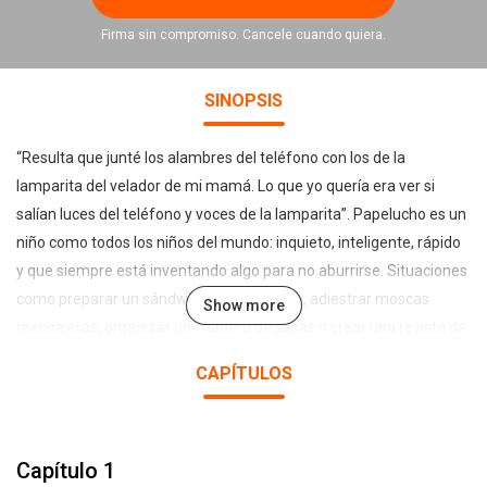
Firma sin compromiso. Cancele cuando quiera.
SINOPSIS
“Resulta que junté los alambres del teléfono con los de la
lamparita del velador de mi mamá. Lo que yo quería era ver si
salían luces del teléfono y voces de la lamparita”. Papelucho es un
niño como todos los niños del mundo: inquieto, inteligente, rápido
y que siempre está inventando algo para no aburrirse. Situaciones
como preparar un sándwich para un ratón, adiestrar moscas
Show more
mensajeras, organizar un criadero de jaibas o crear una revista de
chistes, son algunos de los hechos sobre los que este ingenioso
CAPÍTULOS
niño nos escribe en su diario de vida. Este es el primero de una
serie de doce exitosos libros escritos por la chilena Marcela Paz,
que nos introduce en la maravillosa imaginación de un niño de 8
Capítulo 1
años que es un imperdible de la literatura infantil. Editado en