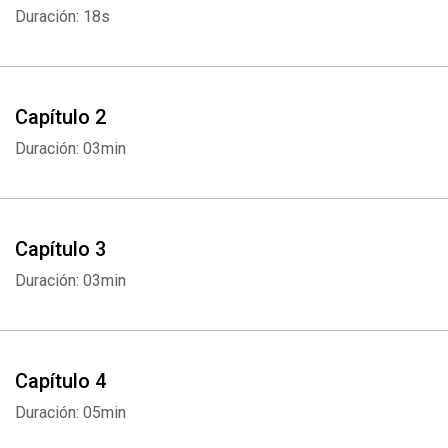
inglés, italiano, alemán, japonés, griego y francés. Ha vendido
Duración: 18s
millones de ejemplares en el mundo. Hoy disponible en audiolibro.
Capítulo 2
Duración: 03min
Capítulo 3
Duración: 03min
Capítulo 4
Duración: 05min