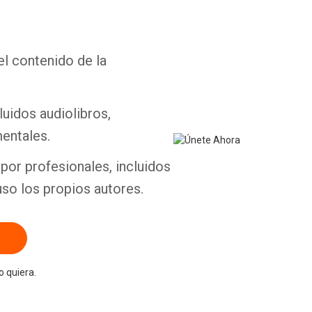
el contenido de la
Whatsapp
Facebook
Twitter
E-mail
luidos audiolibros,
entales.
por profesionales, incluidos
uso los propios autores.
 quiera.