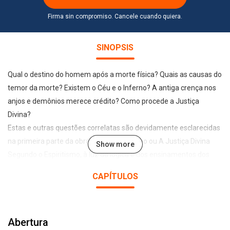
Firma sin compromiso. Cancele cuando quiera.
SINOPSIS
Qual o destino do homem após a morte física? Quais as causas do
temor da morte? Existem o Céu e o Inferno? A antiga crença nos
anjos e demônios merece crédito? Como procede a Justiça
Divina?
Estas e outras questões correlatas são devidamente esclarecidas
na primeira parte da obra O Céu e o Inferno ou A Justiça Divina
Show more
Segundo o Espiritismo, à luz da lógica e dos ensinamentos dos
Espíritos. Na segunda parte, intitulada “Exemplos”, Kardec registra
CAPÍTULOS
numerosas comunicações de Espíritos – classificados por
categorias, tais como: felizes, sofredores, arrependidos,
endurecidos, suicidas – que exemplificam toda a teoria exposta
Abertura
anteriormente.