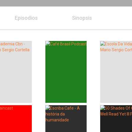
Episodios
Sinopsis