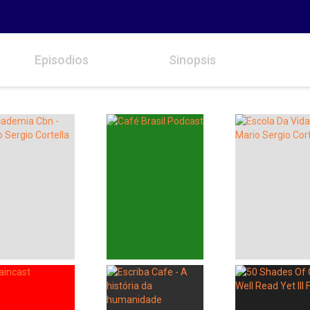
Episodios
Sinopsis