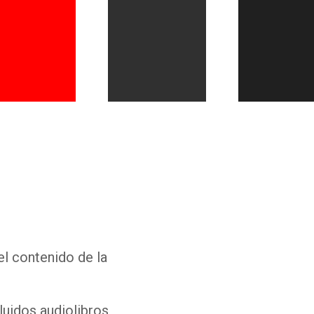
Whatsapp
Facebook
Twitter
E-mail
el contenido de la
luidos audiolibros,